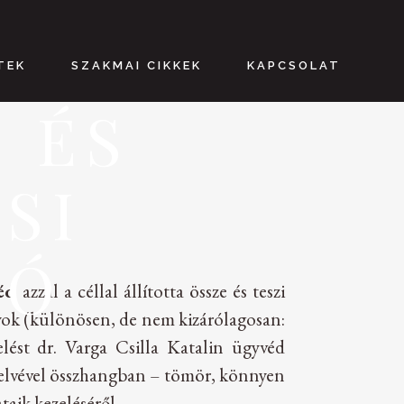
TEK
SZAKMAI CIKKEK
KAPCSOLAT
 ÉS
SI
TÓ
véd
azzal a céllal állította össze és teszi
ályok (különösen, de nem kizárólagosan:
elést dr. Varga Csilla Katalin ügyvéd
g elvével összhangban – tömör, könnyen
taik kezeléséről.