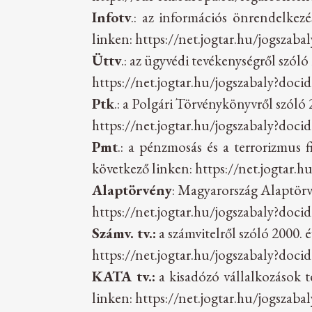
Infotv
.: az információs önrendelkezé
linken:
https://net.jogtar.hu/jogszab
Üttv
.: az ügyvédi tevékenységről szóló
https://net.jogtar.hu/jogszabaly?doci
Ptk
.: a Polgári Törvénykönyvről szóló 
https://net.jogtar.hu/jogszabaly?doci
Pmt
.: a pénzmosás és a terrorizmus f
következő linken: https://net.jogtar
Alaptörvény
: Magyarország Alaptörvé
https://net.jogtar.hu/jogszabaly?doci
Számv. tv.:
a számvitelről szóló 2000. é
https://net.jogtar.hu/jogszabaly?doci
KATA tv.:
a kisadózó vállalkozások té
linken:
https://net.jogtar.hu/jogszab