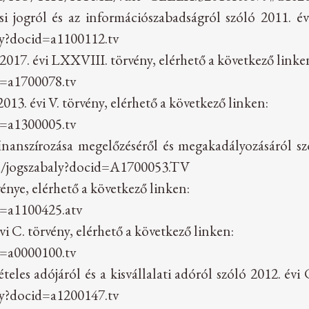
si jogról és az információszabadságról szóló 2011. é
aly?docid=a1100112.tv
 2017. évi LXXVIII. törvény, elérhető a következő linke
d=a1700078.tv
2013. évi V. törvény, elérhető a következő linken:
d=a1300005.tv
inanszírozása megelőzéséről és megakadályozásáról szó
.hu/jogszabaly?docid=A1700053.TV
nye, elérhető a következő linken:
d=a1100425.atv
vi C. törvény, elérhető a következő linken:
d=a0000100.tv
teles adójáról és a kisvállalati adóról szóló 2012. év
aly?docid=a1200147.tv