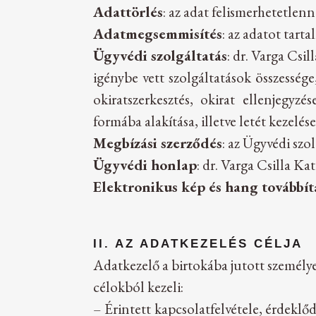
Adattörlés
: az adat felismerhetetlen
Adatmegsemmisítés
: az adatot tart
Ügyvédi szolgáltatás
: dr. Varga Csil
igénybe vett szolgáltatások összessége
okiratszerkesztés, okirat ellenjegyzé
formába alakítása, illetve letét kezelése
Megbízási szerződés
: az Ügyvédi szo
Ügyvédi honlap
: dr. Varga Csilla K
Elektronikus kép és hang továbbít
II. AZ ADATKEZELÉS CÉLJA
Adatkezelő a birtokába jutott személye
célokból kezeli:
– Érintett kapcsolatfelvétele, érdeklő