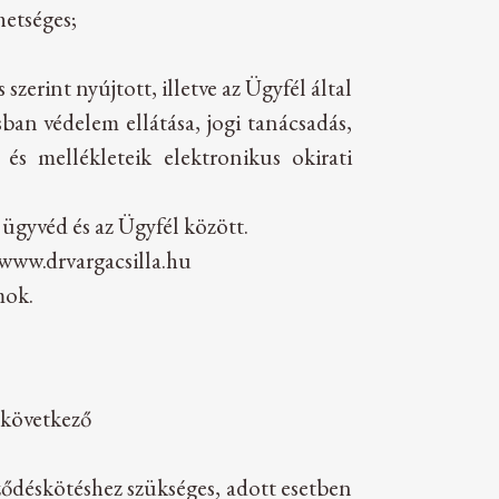
hetséges;
szerint nyújtott, illetve az Ügyfél által
sban védelem ellátása, jogi tanácsadás,
k és mellékleteik elektronikus okirati
 ügyvéd és az Ügyfél között.
www.drvargacsilla.hu
mok.
 következő
rződéskötéshez szükséges, adott esetben