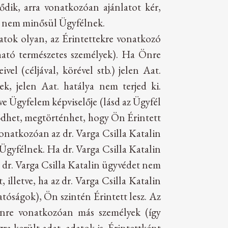
lődik, arra vonatkozóan ajánlatot kér,
de nem minősül Ügyfélnek.
atok olyan, az Érintettekre vonatkozó
ható természetes személyek). Ha Önre
el (céljával, körével stb.) jelen Aat.
k, jelen Aat. hatálya nem terjed ki.
e Ügyfelem képviselője (lásd az Ügyfél
lődhet, megtörténhet, hogy Ön Érintett
onatkozóan az dr. Varga Csilla Katalin
Ügyfélnek. Ha dr. Varga Csilla Katalin
agy dr. Varga Csilla Katalin ügyvédet nem
illetve, ha az dr. Varga Csilla Katalin
atóságok), Ön szintén Érintett lesz. Az
 Önre vonatkozóan más személyek (így
ra került adat, adatok is. Érintettként