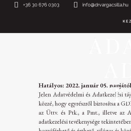
+36 30 676 0303
info@drvargacsilla.hu
KE
AD
A
T
Hatályos: 2022. január 05. napjátó
Jelen Adatvédelmi és Adatkezelési tá
közzé, hogy egyrészről biztosítsa a GD
az Üttv. és Ptk., a Pmt., illetve az
adatkezelési tevékenysége tekintetébe
hozzáférhető és érthető, világos és kö