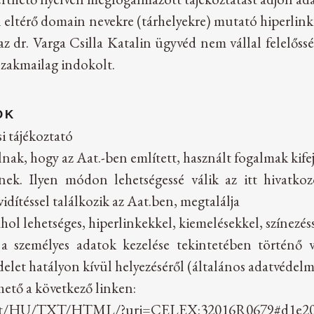
 eltérő domain nevekre (tárhelyekre) mutató hiperlinke
z dr. Varga Csilla Katalin ügyvéd nem vállal felelőss
szakmailag indokolt.
OK
i tájékoztató
ak, hogy az Aat.-ben említett, használt fogalmak kifej
enek. Ilyen módon lehetségessé válik az itt hivatkoz
dítéssel találkozik az Aat.ben, megtalálja
l lehetséges, hiperlinkekkel, kiemelésekkel, színezéssel
 a személyes adatok kezelése tekintetében történő 
elet hatályon kívül helyezéséről (általános adatvédelm
hető a következő linken:
ontent/HU/TXT/HTML/?uri=CELEX:32016R0679#d1e20