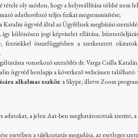
né tétele oly módon, hogy a helyreállítása többé nem le
almazó adathordozó teljes fizikai megsemmisítése;
la Katalin ügyvéd által az Ügyfélnek megbízási szerződés 
, így különösen jogi képviselet ellátása, büntetőeljárá
se, fentiekkel összefüggésben a szerkesztett okirato
.
lgáltatásra vonatkozó szerződés dr. Varga Csilla Katalin
atalin ügyvéd honlapja a következő webcímen található:
ására alkalmas eszköz
: a Skype, illetve Zoom progra
s adatokat, a jelen Aat-ben meghatározottak szerint, a
dése esetében a tájékoztatás megadása, az esetleges sze