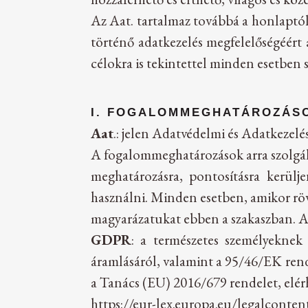
Az Aat. tartalmaz továbbá a honlaptól
történő adatkezelés megfelelőségéért a
célokra is tekintettel minden esetben 
I. FOGALOMMEGHATÁROZÁS
Aat
.: jelen Adatvédelmi és Adatkezelés
A fogalommeghatározások arra szolgáln
meghatározásra, pontosításra kerülj
használni. Minden esetben, amikor rövi
magyarázatukat ebben a szakaszban. Aho
GDPR
: a természetes személyeknek
áramlásáról, valamint a 95/46/EK rend
a Tanács (EU) 2016/679 rendelet, elér
https://eur-lex.europa.eu/legalc