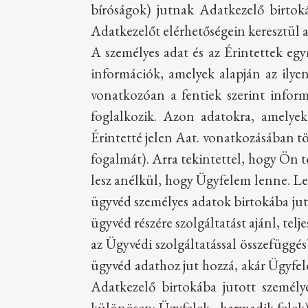
bíróságok) jutnak Adatkezelő birtokáb
Adatkezelőt elérhetőségein keresztül 
A személyes adat és az Érintettek eg
információk, amelyek alapján az ily
vonatkozóan a fentiek szerint informá
foglalkozik. Azon adatokra, amelyek
Érintetté jelen Aat. vonatkozásában t
fogalmát). Arra tekintettel, hogy Ön 
lesz anélkül, hogy Ügyfelem lenne. Le
ügyvéd személyes adatok birtokába jut
ügyvéd részére szolgáltatást ajánl, telj
az Ügyvédi szolgáltatással összefüggés
ügyvéd adathoz jut hozzá, akár Ügyfelé
Adatkezelő birtokába jutott személy
különösen: Ügyfelek, harmadik felek) k