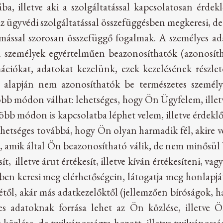
a, illetve aki a szolgáltatással kapcsolatosan érdek
az ügyvédi szolgáltatással összefüggésben megkeresi, 
ymással szorosan összefüggő fogalmak. A személyes ad
en személyek egyértelműen beazonosíthatók (azonosít
ciókat, adatokat kezelünk, ezek kezelésének részleteiv
 alapján nem azonosíthatók be természetes személye
öbb módon válhat: lehetséges, hogy Ön Ügyfelem, illetv
több módon is kapcsolatba léphet velem, illetve érdek
hetséges továbbá, hogy Ön olyan harmadik fél, akire v
, amik által Ön beazonosítható válik, de nem minősül 
esít, illetve árut értékesít, illetve kíván értékesíteni, v
ben keresi meg elérhetőségein, látogatja meg honlapját, 
től, akár más adatkezelőktől (jellemzően bíróságok, h
es adatoknak forrása lehet az Ön közlése, illetve
özlése, de nyilvánosságra hozott, illetve nyilvánosság