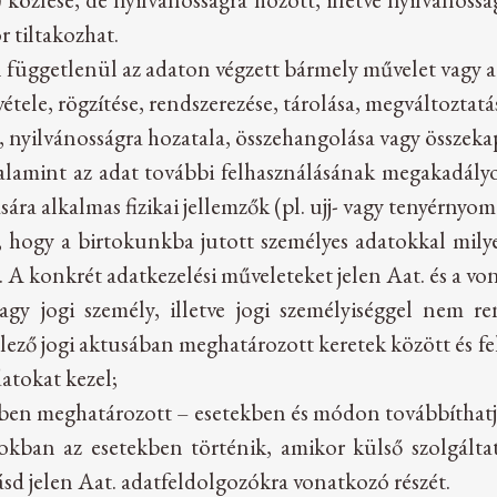
 tiltakozhat.
tól függetlenül az adaton végzett bármely művelet vagy 
vétele, rögzítése, rendszerezése, tárolása, megváltoztatá
a, nyilvánosságra hozatala, összehangolása vagy összeka
valamint az adat további felhasználásának megakadályo
sára alkalmas fizikai jellemzők (pl. ujj- vagy tenyérnyo
 hogy a birtokunkba jutott személyes adatokkal milye
. A konkrét adatkezelési műveleteket jelen Aat. és a v
vagy jogi személy, illetve jogi személyiséggel nem r
ező jogi aktusában meghatározott keretek között és f
atokat kezel;
-ben meghatározott – esetekben és módon továbbíthatj
kban az esetekben történik, amikor külső szolgáltat
sd jelen Aat. adatfeldolgozókra vonatkozó részét.