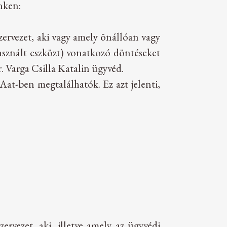
nken:
szervezet, aki vagy amely önállóan vagy
használt eszközt) vonatkozó döntéseket
r. Varga Csilla Katalin ügyvéd.
Aat-ben megtalálhatók. Ez azt jelenti,
ervezet, aki, illetve amely az ügyvédi