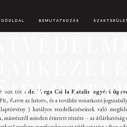
ZDŐOLDAL
BEMUTATKOZÁS
SZAKTERÜLE
ATVÉDELMI
DATKEZELÉ
ÁJÉKOZTA
l
jékoztatót a
dr. Varga Csilla Katalin egyéni ügy
PR, illetve az Infotv., és a további vonatkozó jogszab
 Alaptörvény ) hatályos rendelkezéseinek való megfel
n, másrészről minden érintett részére – az átláthatósá
zérthető nyelven megfogalmazott tájékoztatást adjon ada