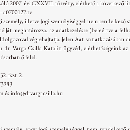
zóló 2007. évi CXXVII. törvény, elérhető a következő li
d=a0700127.tv
ogi személy, illetve jogi személyiséggel nem rendelkező 
élját meghatározza, az adatkezelésre (beleértve a fel
eldolgozóval végrehajtatja, jelen Aat. vonatkozásában d
dr. Varga Csilla Katalin ügyvéd, elérhetőségeink az 
ősorban ő felel.
d
. fszt. 2.
73983
om
és
info@drvargacsilla.hu
gi személy, vagy jogi személyiséggel nem rendelkező sz