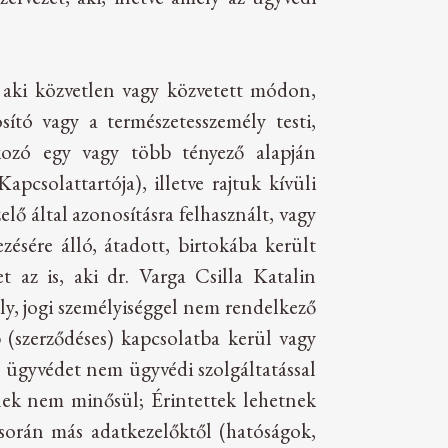
; aki közvetlen vagy közvetett módon,
ító vagy a természetesszemély testi,
atkozó egy vagy több tényező alapján
pcsolattartója), illetve rajtuk kívüli
lő által azonosításra felhasznált, vagy
ésére álló, átadott, birtokába került
t az is, aki dr. Varga Csilla Katalin
ély, jogi személyiséggel nem rendelkező
b (szerződéses) kapcsolatba kerül vagy
n ügyvédet nem ügyvédi szolgáltatással
lnek nem minősül; Érintettek lehetnek
 során más adatkezelőktől (hatóságok,