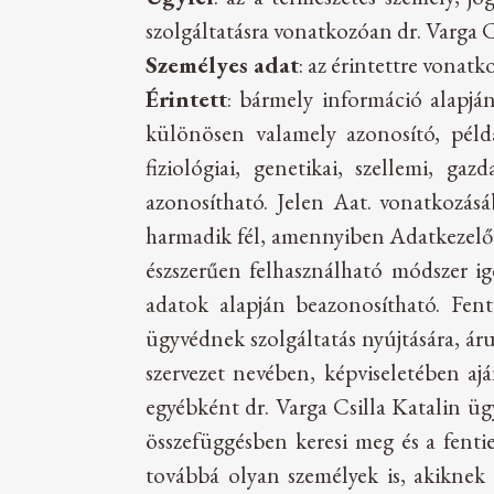
szolgáltatásra vonatkozóan dr. Varga C
Személyes adat
: az érintettre vonat
Érintett
: bármely információ alapjá
különösen valamely azonosító, példá
fiziológiai, genetikai, szellemi, g
azonosítható. Jelen Aat. vonatkozásáb
harmadik fél, amennyiben Adatkezelő ál
észszerűen felhasználható módszer ig
adatok alapján beazonosítható. Fenti
ügyvédnek szolgáltatás nyújtására, áru
szervezet nevében, képviseletében ajá
egyébként dr. Varga Csilla Katalin üg
összefüggésben keresi meg és a fenti
továbbá olyan személyek is, akiknek 