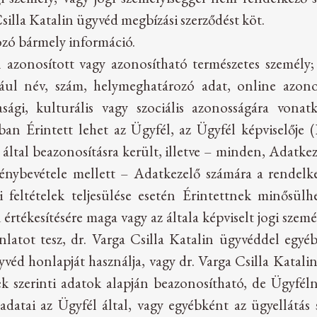
silla Katalin ügyvéd megbízási szerződést köt.
kozó bármely információ.
n azonosított vagy azonosítható természetes személy
ul név, szám, helymeghatározó adat, online azonos
azdasági, kulturális vagy szociális azonosságára von
an Érintett lehet az Ügyfél, az Ügyfél képviselője (Ka
tal beazonosításra került, illetve – minden, Adatkeze
énybevétele mellett – Adatkezelő számára a rendelkez
 feltételek teljesülése esetén Érintettnek minősülhe
 értékesítésére maga vagy az általa képviselt jogi szem
nlatot tesz, dr. Varga Csilla Katalin ügyvéddel egyé
yvéd honlapját használja, vagy dr. Varga Csilla Katali
ek szerinti adatok alapján beazonosítható, de Ügyfé
adatai az Ügyfél által, vagy egyébként az ügyellátás