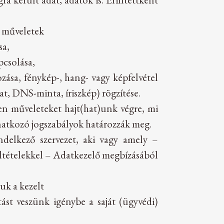
a műveletek
sa,
pcsolása,
zása, fénykép-, hang- vagy képfelvétel
mat, DNS-minta, íriszkép) rögzítése.
n műveleteket hajt(hat)unk végre, mi
onatkozó jogszabályok határozzák meg.
endelkező szervezet, aki vagy amely –
eltételekkel – Adatkezelő megbízásából
uk a kezelt
ást veszünk igénybe a saját (ügyvédi)