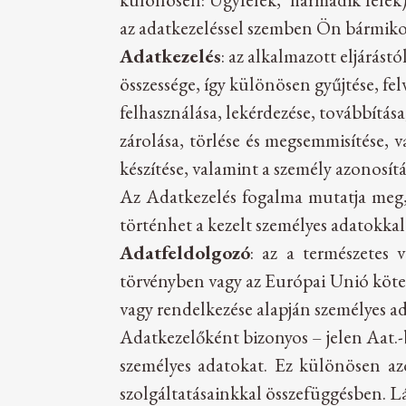
az adatkezeléssel szemben Ön bármikor
Adatkezelés
: az alkalmazott eljárás
összessége, így különösen gyűjtése, fel
felhasználása, lekérdezése, továbbítás
zárolása, törlése és megsemmisítése, 
készítése, valamint a személy azonosítá
Az Adatkezelés fogalma mutatja meg,
történhet a kezelt személyes adatokkal
Adatfeldolgozó
: az a természetes 
törvényben vagy az Európai Unió kötel
vagy rendelkezése alapján személyes ad
Adatkezelőként bizonyos – jelen Aat.
személyes adatokat. Ez különösen azo
szolgáltatásainkkal összefüggésben. Lá